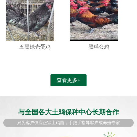
五黑绿壳蛋鸡
黑瑶公鸡
查看更多+
与全国各大土鸡保种中心长期合作
只为客户供应正宗土鸡苗，手把手指导客户成养殖专家