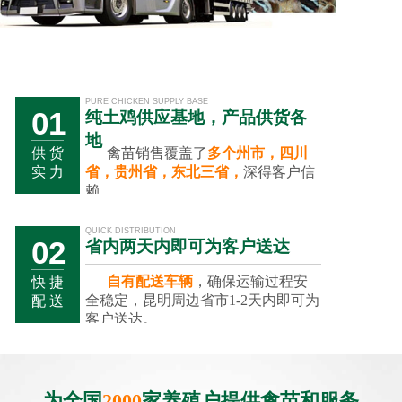
PURE CHICKEN SUPPLY BASE
01
纯土鸡供应基地，产品供货各
地
禽苗销售覆盖了
多个州市，四川
供 货
省，贵州省，东北三省，
深得客户信
实 力
赖。
QUICK DISTRIBUTION
02
省内两天内即可为客户送达
自有配送车辆
，确保运输过程安
快 捷
全稳定，昆明周边省市1-2天内即可为
配 送
客户送达。
01
02
03
为全国
2000
家养殖户提供禽苗和服务