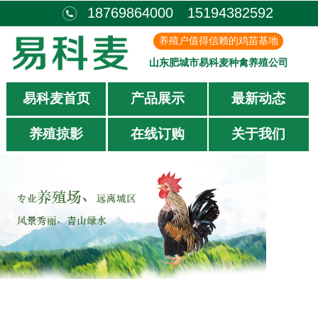
18769864000 15194382592
养殖户值得信赖的鸡苗基地
山东肥城市易科麦种禽养殖公司
易科麦首页
产品展示
最新动态
养殖掠影
在线订购
关于我们