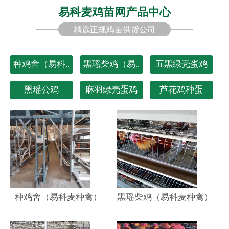
易科麦鸡苗网产品中心
精选正规鸡苗供货公司
种鸡舍（易科..
黑瑶柴鸡（易..
五黑绿壳蛋鸡
黑瑶公鸡
麻羽绿壳蛋鸡
芦花鸡种蛋
种鸡舍（易科麦种禽）
黑瑶柴鸡（易科麦种禽）