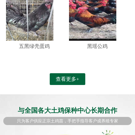
五黑绿壳蛋鸡
黑瑶公鸡
查看更多+
与全国各大土鸡保种中心长期合作
只为客户供应正宗土鸡苗，手把手指导客户成养殖专家