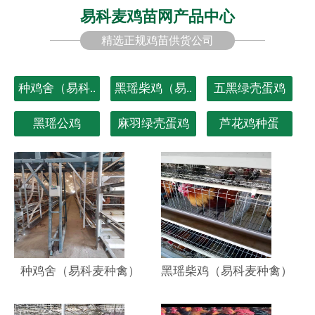
易科麦鸡苗网产品中心
精选正规鸡苗供货公司
种鸡舍（易科..
黑瑶柴鸡（易..
五黑绿壳蛋鸡
黑瑶公鸡
麻羽绿壳蛋鸡
芦花鸡种蛋
种鸡舍（易科麦种禽）
黑瑶柴鸡（易科麦种禽）