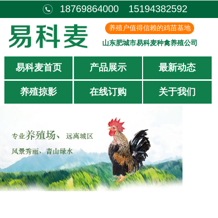
18769864000 15194382592
养殖户值得信赖的鸡苗基地
山东肥城市易科麦种禽养殖公司
易科麦首页
产品展示
最新动态
养殖掠影
在线订购
关于我们