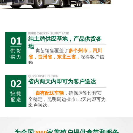
PURE CHICKEN SUPPLY BASE
01
纯土鸡供应基地，产品供货各
地
禽苗销售覆盖了
多个州市，四川
供 货
省，贵州省，东北三省，
深得客户信
实 力
赖。
QUICK DISTRIBUTION
02
省内两天内即可为客户送达
自有配送车辆
，确保运输过程安
快 捷
全稳定，昆明周边省市1-2天内即可为
配 送
客户送达。
01
02
03
为全国
2000
家养殖户提供禽苗和服务