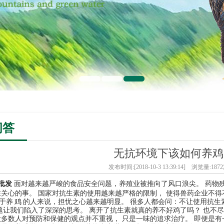
问答
无抗环境下该如何养鸡
发布时间:[2018-10-3 13:39:14] 浏览量:187
批发
面对
越
来
越
严
峻
的食
品
安
全
问题
，
养
殖
业被
推
向
了
风
口
浪
尖
。
药
物
在关
心
的
事
。
国家
对
抗
生
素
的
使
用
越
来
越
严
格
的
限
制
，
使
得
兽
药
企业
不
得
于
养
鸡
的人来
说
，
担
忧
之心
越
来
越
明
显
。
很
多
人都会
问
：
不
让
使
用
抗
生
题让
我
们
陷
入
了
深深
的
思
考
。
离开了
抗
生
素
就
真的
养
不
好
鸡
了
吗
？
也
不
大
多
数
人对
预防
和
保
健
的
观
点
并
不重
视
，
只
是一
味
的
追
求
治
疗
。
即
便
是
有