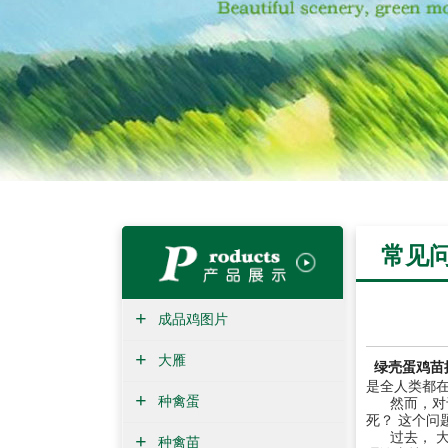
常见
+
成品鸡图片
+
大雁
绿壳蛋鸡苗
是
全
人
类
都
+
种禽蛋
然而
，
对
死
？
这个
问
+
过
去
，
种禽苗