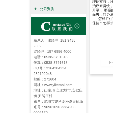
理
论
支
持
，
治
疗
来
得
快
+
公司资质
升
级
，
顽
强
面
去
，
想
办
怎
样
拦
住
保
健
？
怎
样
联系人：张经理 151 9438
2592
梁经理 187 6986 4000
电话：0538-3791618
传真：0538-3791618
上
QQ号：3164304234
282192048
邮编：271604
网址：www.yikemai.com
地址：山东.泰安.肥城市.安驾庄
镇.安驾庄村
账户：肥城市易科麦种禽养殖场
账号：90901090 3384205
0002170