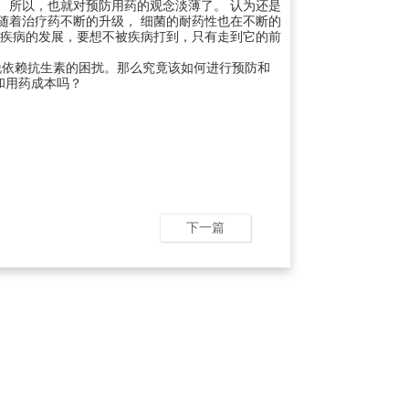
。
所以
，
也就
对
预防
用
药
的
观
念
淡
薄
了
。
认
为
还
是
随着
治
疗药
不
断
的
升
级
，
细
菌
的
耐
药
性
也
在不
断
的
上
疾
病
的
发展
，
要想不
被
疾
病
打
到
，
只有
走
到
它
的
前
脱
依
赖
抗
生
素
的
困扰
。
那么
究
竟
该
如何进
行
预防
和
和用
药
成
本
吗
？
下一篇