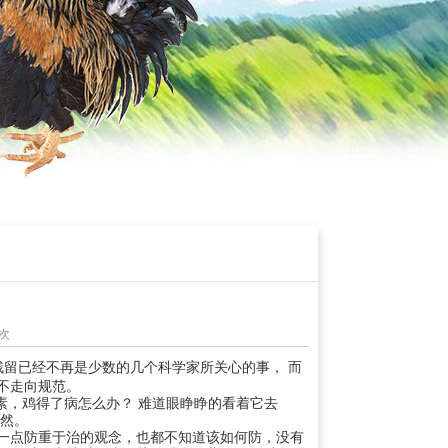
2次
残
留已
经
不
再
是
少数
的
几
个
科
学
家
所关
心
的
事
，
而
不
走向
规
范
。
素
，
鸡
得
了
病怎
么
办
？
难道
眼
睁睁
的
看
着它去
尽
然
。
一
点
防
重
于
治
的
观
念
，
也
都不
知
道
该
如何
防
，
没
有