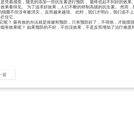
只
是
凭
着
感觉
，
随
意
的
添
加
一
些抗
生
素
进
行
预防
，
最
终
也
起
不
到
好
的
效
果
，
效
果看得见
。
为
了
追
求
好
效
果
，
人们不
断
的
研
制
高
级
的
抗
生
素
。
然而
，
的
细
菌
不但
没
有被
消
灭
，
反
而
越
来
越
强
。
此
时
，
我
们才明白
，
我
们
追
不
法
拦
住
它
。
它
呢
？
最
有
效
的
办
法
就
是
保
健
和
预防
，
只有
预防
好
了
，
不
得
病
，
才能
摆
才能
有
效
果呢
？
如果
预防
的不
好
，
不但
没
效
果
，
不是
反
而
增加
了
治
疗
难度
1
2
3
一篇