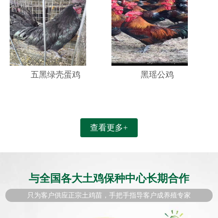
五黑绿壳蛋鸡
黑瑶公鸡
查看更多+
与全国各大土鸡保种中心长期合作
只为客户供应正宗土鸡苗，手把手指导客户成养殖专家