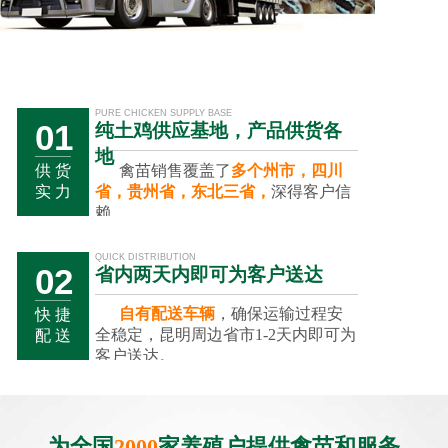
PURE CHICKEN SUPPLY BASE
01
纯土鸡供应基地，产品供货各
地
禽苗销售覆盖了
多个州市，四川
供 货
省，贵州省，东北三省，
深得客户信
实 力
赖。
QUICK DISTRIBUTION
02
省内两天内即可为客户送达
自有配送车辆
，确保运输过程安
快 捷
全稳定，昆明周边省市1-2天内即可为
配 送
客户送达。
01
02
03
为全国
2000
家养殖户提供禽苗和服务