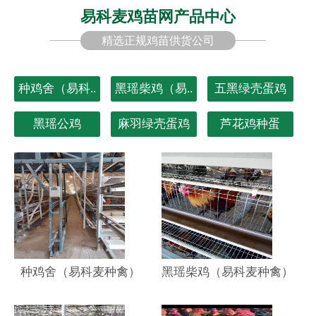
易科麦鸡苗网产品中心
精选正规鸡苗供货公司
种鸡舍（易科..
黑瑶柴鸡（易..
五黑绿壳蛋鸡
黑瑶公鸡
麻羽绿壳蛋鸡
芦花鸡种蛋
种鸡舍（易科麦种禽）
黑瑶柴鸡（易科麦种禽）