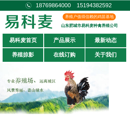
18769864000 15194382592
养殖户值得信赖的鸡苗基地
山东肥城市易科麦种禽养殖公司
易科麦首页
产品展示
最新动态
养殖掠影
在线订购
关于我们