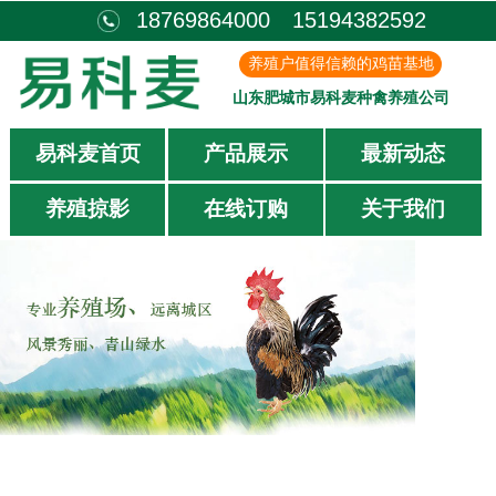
18769864000 15194382592
养殖户值得信赖的鸡苗基地
山东肥城市易科麦种禽养殖公司
易科麦首页
产品展示
最新动态
养殖掠影
在线订购
关于我们