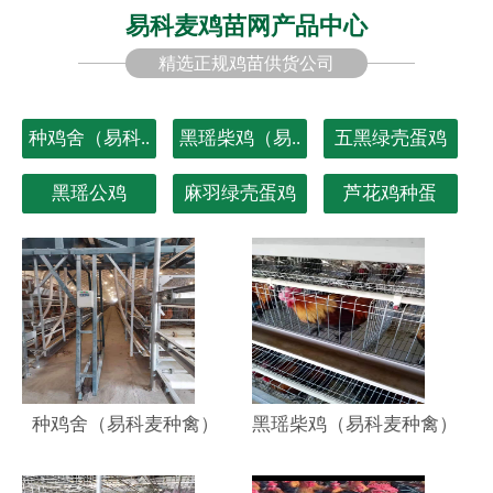
易科麦鸡苗网产品中心
精选正规鸡苗供货公司
种鸡舍（易科..
黑瑶柴鸡（易..
五黑绿壳蛋鸡
黑瑶公鸡
麻羽绿壳蛋鸡
芦花鸡种蛋
种鸡舍（易科麦种禽）
黑瑶柴鸡（易科麦种禽）