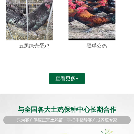
五黑绿壳蛋鸡
黑瑶公鸡
查看更多+
与全国各大土鸡保种中心长期合作
只为客户供应正宗土鸡苗，手把手指导客户成养殖专家