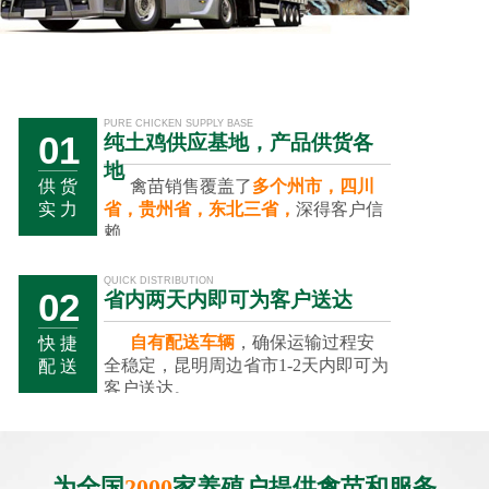
PURE CHICKEN SUPPLY BASE
01
纯土鸡供应基地，产品供货各
地
禽苗销售覆盖了
多个州市，四川
供 货
省，贵州省，东北三省，
深得客户信
实 力
赖。
QUICK DISTRIBUTION
02
省内两天内即可为客户送达
自有配送车辆
，确保运输过程安
快 捷
全稳定，昆明周边省市1-2天内即可为
配 送
客户送达。
01
02
03
为全国
2000
家养殖户提供禽苗和服务