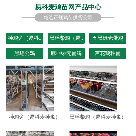
易科麦鸡苗网产品中心
精选正规鸡苗供货公司
种鸡舍（易科..
黑瑶柴鸡（易..
五黑绿壳蛋鸡
黑瑶公鸡
麻羽绿壳蛋鸡
芦花鸡种蛋
种鸡舍（易科麦种禽）
黑瑶柴鸡（易科麦种禽）