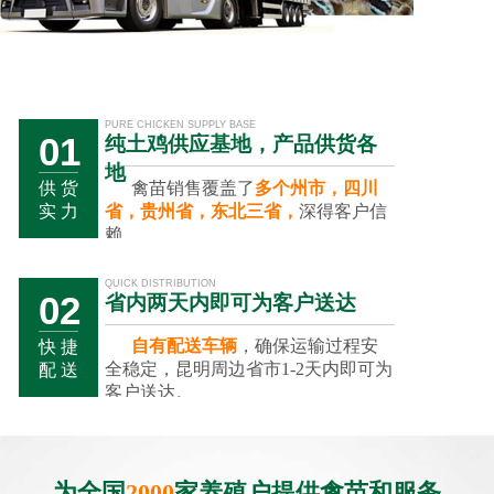
PURE CHICKEN SUPPLY BASE
01
纯土鸡供应基地，产品供货各
地
禽苗销售覆盖了
多个州市，四川
供 货
省，贵州省，东北三省，
深得客户信
实 力
赖。
QUICK DISTRIBUTION
02
省内两天内即可为客户送达
自有配送车辆
，确保运输过程安
快 捷
全稳定，昆明周边省市1-2天内即可为
配 送
客户送达。
01
02
03
为全国
2000
家养殖户提供禽苗和服务