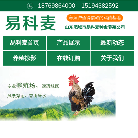
18769864000 15194382592
养殖户值得信赖的鸡苗基地
山东肥城市易科麦种禽养殖公司
易科麦首页
产品展示
最新动态
养殖掠影
在线订购
关于我们