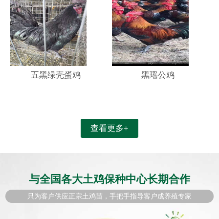
五黑绿壳蛋鸡
黑瑶公鸡
查看更多+
与全国各大土鸡保种中心长期合作
只为客户供应正宗土鸡苗，手把手指导客户成养殖专家