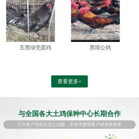
五黑绿壳蛋鸡
黑瑶公鸡
查看更多+
与全国各大土鸡保种中心长期合作
只为客户供应正宗土鸡苗，手把手指导客户成养殖专家