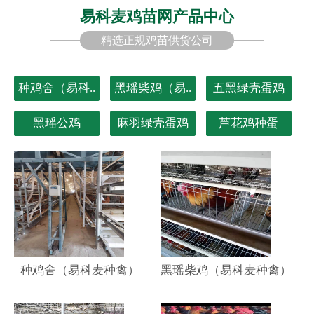
易科麦鸡苗网产品中心
精选正规鸡苗供货公司
种鸡舍（易科..
黑瑶柴鸡（易..
五黑绿壳蛋鸡
黑瑶公鸡
麻羽绿壳蛋鸡
芦花鸡种蛋
种鸡舍（易科麦种禽）
黑瑶柴鸡（易科麦种禽）