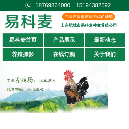
18769864000 15194382592
养殖户值得信赖的鸡苗基地
山东肥城市易科麦种禽养殖公司
易科麦首页
产品展示
最新动态
养殖掠影
在线订购
关于我们