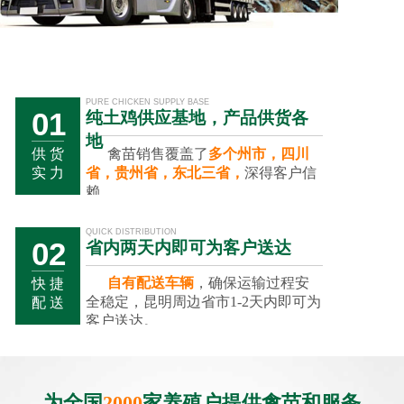
PURE CHICKEN SUPPLY BASE
01
纯土鸡供应基地，产品供货各
地
禽苗销售覆盖了
多个州市，四川
供 货
省，贵州省，东北三省，
深得客户信
实 力
赖。
QUICK DISTRIBUTION
02
省内两天内即可为客户送达
自有配送车辆
，确保运输过程安
快 捷
全稳定，昆明周边省市1-2天内即可为
配 送
客户送达。
01
02
03
为全国
2000
家养殖户提供禽苗和服务